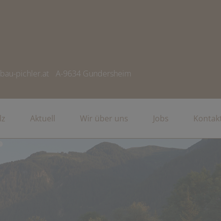
bau-pichler.at
A-9634 Gundersheim
lz
Aktuell
Wir über uns
Jobs
Kontak