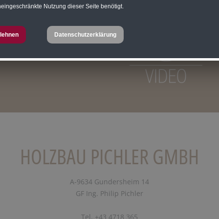
eingeschränkte Nutzung dieser Seite benötigt.
lehnen
Datenschutzerklärung
HOLZBAU PICHLER GMBH
A-9634 Gundersheim 14
GF Ing. Philip Pichler
Tel. +43 4718 365