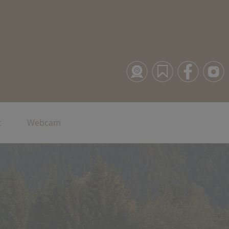
t
Webcam