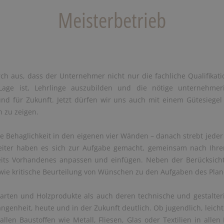
Meisterbetrieb
ch aus, dass der Unternehmer nicht nur die fachliche Qualifikati
age ist, Lehrlinge auszubilden und die nötige unternehmeri
und für Zukunft. Jetzt dürfen wir uns auch mit einem Gütesiege
n zu zeigen.
Behaglichkeit in den eigenen vier Wänden – danach strebt jeder 
eiter haben es sich zur Aufgabe gemacht, gemeinsam nach Ihre
eits Vorhandenes anpassen und einfügen. Neben der Berücksich
ie kritische Beurteilung von Wünschen zu den Aufgaben des Plan
arten und Holzprodukte als auch deren technische und gestalteri
ngenheit, heute und in der Zukunft deutlich. Ob jugendlich, leicht,
allen Baustoffen wie Metall, Fliesen, Glas oder Textilien in all