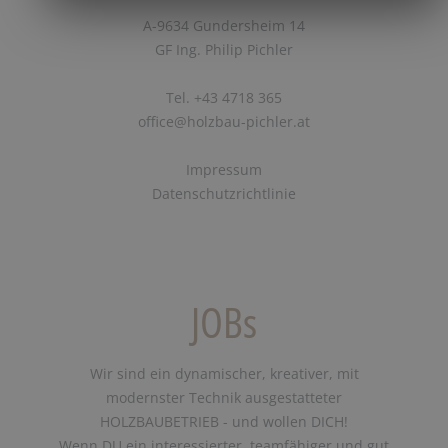
A-9634 Gundersheim 14
GF Ing. Philip Pichler
Tel. +43 4718 365
office@holzbau-pichler.at
Impressum
Datenschutzrichtlinie
JOBs
Wir sind ein dynamischer, kreativer, mit
modernster Technik ausgestatteter
HOLZBAUBETRIEB - und wollen DICH!
Wenn DU ein interessierter, teamfähiger und gut