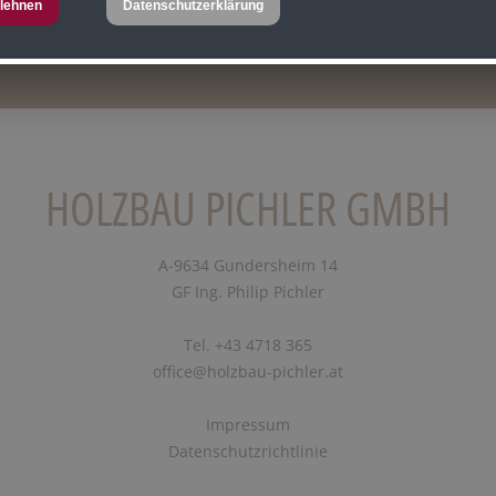
lehnen
Datenschutzerklärung
HOLZBAU PICHLER GMBH
A-9634 Gundersheim 14
GF Ing. Philip Pichler
Tel. +43 4718 365
office@holzbau-pichler.at
Impressum
Datenschutzrichtlinie