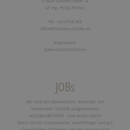
A-9634 Gundersheim 14
GF Ing. Philip Pichler
Tel. +43 4718 365
office@holzbau-pichler.at
Impressum
Datenschutzrichtlinie
JOBs
Wir sind ein dynamischer, kreativer, mit
modernster Technik ausgestatteter
HOLZBAUBETRIEB - und wollen DICH!
Wenn DU ein interessierter, teamfähiger und gut
ausgebildeter Zimmerer oder Bautischler bist!